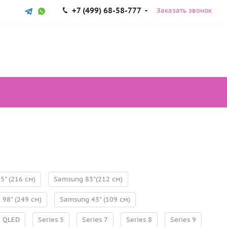
+7 (499) 68-58-777
Заказать звонок
5" (216 см)
Samsung 83"(212 см)
98" (249 см)
Samsung 43" (109 см)
 QLED
Series 5
Series 7
Series 8
Series 9