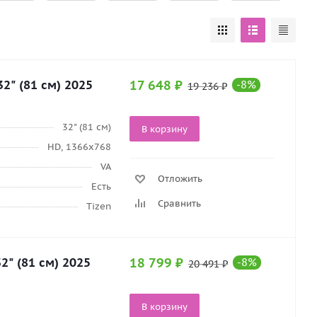
" (81 см) 2025
17 648
₽
-
8
%
19 236
₽
32" (81 см)
В корзину
HD, 1366x768
VA
Отложить
Есть
Сравнить
Tizen
" (81 см) 2025
18 799
₽
-
8
%
20 491
₽
В корзину