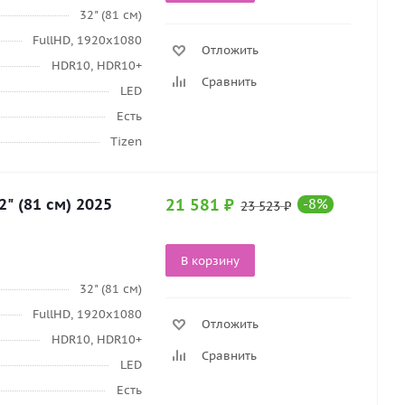
32" (81 см)
FullHD, 1920х1080
Отложить
HDR10, HDR10+
Сравнить
LED
Есть
Tizen
" (81 см) 2025
21 581
₽
-
8
%
23 523
₽
В корзину
32" (81 см)
FullHD, 1920х1080
Отложить
HDR10, HDR10+
Сравнить
LED
Есть