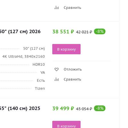
Сравнить
" (127 см) 2026
38 551
₽
-
8
%
42 021
₽
50" (127 см)
В корзину
4K UltraHd, 3840х2160
HDR10
Отложить
VA
Сравнить
Есть
Tizen
" (140 см) 2025
39 499
₽
-
8
%
43 054
₽
В корзину