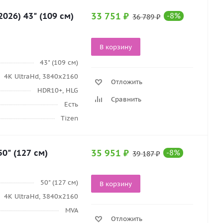
26) 43" (109 см)
33 751
₽
-
8
%
36 789
₽
В корзину
43" (109 см)
4K UltraHd, 3840х2160
Отложить
HDR10+, HLG
Сравнить
Есть
Tizen
0" (127 см)
35 951
₽
-
8
%
39 187
₽
50" (127 см)
В корзину
4K UltraHd, 3840х2160
MVA
Отложить