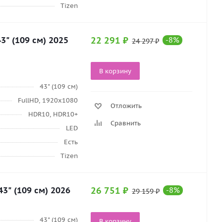
Tizen
" (109 см) 2025
22 291
₽
-
8
%
24 297
₽
В корзину
43" (109 см)
FullHD, 1920х1080
Отложить
HDR10, HDR10+
Сравнить
LED
Есть
Tizen
" (109 см) 2026
26 751
₽
-
8
%
29 159
₽
43" (109 см)
В корзину