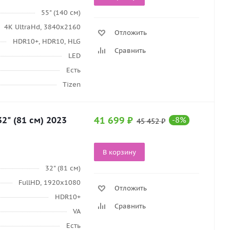
55" (140 см)
4K UltraHd, 3840х2160
Отложить
HDR10+, HDR10, HLG
Сравнить
LED
Есть
Tizen
" (81 см) 2023
41 699
₽
-
8
%
45 452
₽
В корзину
32" (81 см)
FullHD, 1920х1080
Отложить
HDR10+
Сравнить
VA
Есть