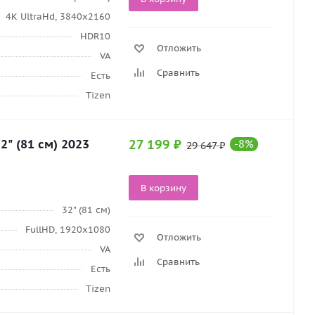
4K UltraHd, 3840х2160
HDR10
Отложить
VA
Сравнить
Есть
Tizen
" (81 см) 2023
27 199
₽
-
8
%
29 647
₽
В корзину
32" (81 см)
FullHD, 1920х1080
Отложить
VA
Сравнить
Есть
Tizen