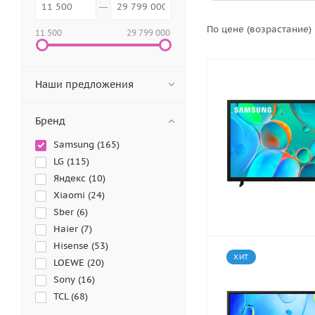
По цене (возрастание)
11 500
29 799 000
Наши предложения
Бренд
Samsung (
165
)
LG (
115
)
Яндекс (
10
)
Xiaomi (
24
)
Sber (
6
)
Haier (
7
)
Hisense (
53
)
ХИТ
LOEWE (
20
)
Sony (
16
)
TCL (
68
)
Toshiba (
2
)