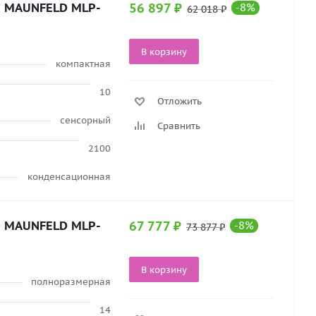
а MAUNFELD MLP-
56 897
₽
-
8
%
62 018
₽
В корзину
компактная
10
Отложить
сенсорный
Сравнить
2100
конденсационная
а MAUNFELD MLP-
67 777
₽
-
8
%
73 877
₽
В корзину
полноразмерная
14