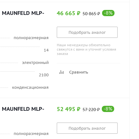
а MAUNFELD MLP-
46 665
₽
-
8
%
50 865
₽
Подобрать аналог
полноразмерная
Наши менеджеры обязательно
свяжутся с вами и уточнят условия
14
заказа
электронный
Сравнить
2100
конденсационная
а MAUNFELD MLP-
52 495
₽
-
8
%
57 220
₽
Подобрать аналог
полноразмерная