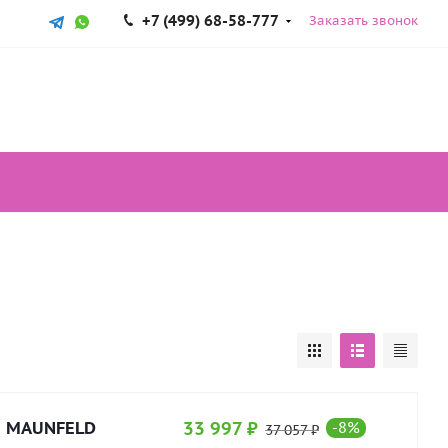
+7 (499) 68-58-777
Заказать звонок
а MAUNFELD
33 997
₽
-
8
%
37 057
₽