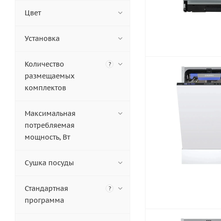
MAUNFELD (
8
)
Цвет
MIELE (
1
)
NEFF (
19
)
Установка
Siemens (
2
)
Количество
?
размещаемых
комплектов
Максимальная
потребляемая
мощность, Вт
Сушка посуды
Стандартная
?
программа