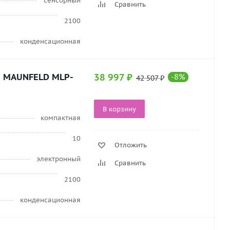
сенсорный
Сравнить
2100
конденсационная
а MAUNFELD MLP-
38 997
₽
-
8
%
42 507
₽
В корзину
компактная
10
Отложить
электронный
Сравнить
2100
конденсационная