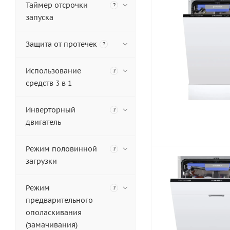
Таймер отсрочки
?
запуска
Защита от протечек
?
Использование
?
средств 3 в 1
Инверторный
?
двигатель
Режим половинной
?
загрузки
Режим
?
предварительного
ополаскивания
(замачивания)