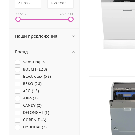
22 997
269 990
Наши предложения
Бренд
Samsung (
6
)
BOSCH (
128
)
Electrolux (
58
)
BEKO (
28
)
AEG (
13
)
Asko (
7
)
CANDY (
2
)
DELONGHI (
1
)
GORENJE (
6
)
HYUNDAI (
7
)
INDESIT (
4
)