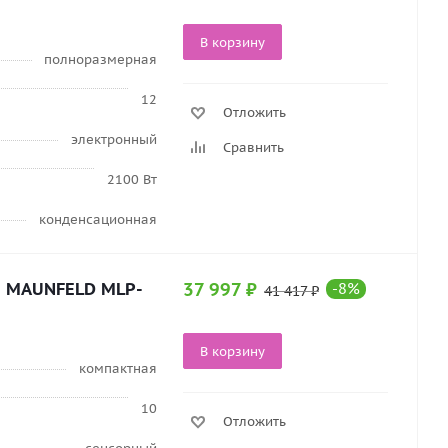
В корзину
полноразмерная
12
Отложить
электронный
Сравнить
2100 Вт
конденсационная
а MAUNFELD MLP-
37 997
₽
-
8
%
41 417
₽
В корзину
компактная
10
Отложить