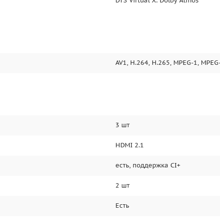
DTS Virtual X. Dolby Atmos
AV1, H.264, H.265, MPEG-1, MPEG
3 шт
HDMI 2.1
есть, поддержка CI+
2 шт
Есть