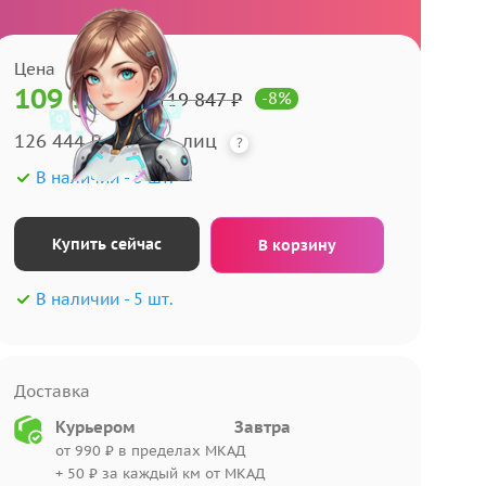
Цена
109 951
₽
119 847
₽
-
8
%
126 444 ₽ для юр. лиц
?
В наличии -
5 шт.
Купить сейчас
В корзину
В наличии -
5 шт.
Доставка
Курьером
Завтра
от 990 ₽
в пределах МКАД
+ 50 ₽ за каждый км от МКАД